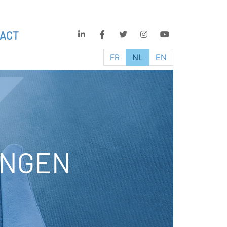
ACT
FR
NL
EN
INGEN